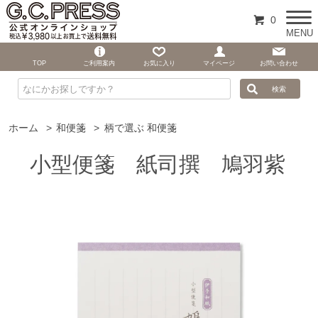
0
MENU
TOP
ご利用案内
お気に入り
マイページ
お問い合わせ
ホーム
>
和便箋
>
柄で選ぶ 和便箋
小型便箋 紙司撰 鳩羽紫