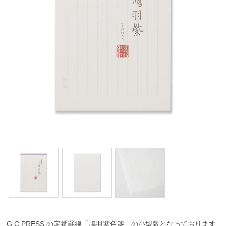
G.C.PRESS の定番罫線「鳩羽紫色箋」の小型版となっております