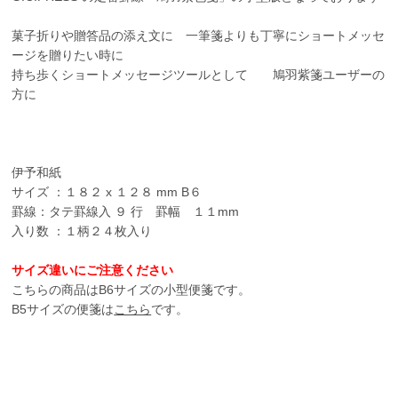
菓子折りや贈答品の添え文に 一筆箋よりも丁寧にショートメッセ
ージを贈りたい時に
持ち歩くショートメッセージツールとして 鳩羽紫箋ユーザーの
方に
伊予和紙
サイズ ：１８２ x １２８ mm B６
罫線：タテ罫線入 ９ 行 罫幅 １１mm
入り数 ：１柄２４枚入り
サイズ違いにご注意ください
こちらの商品はB6サイズの小型便箋です。
B5サイズの便箋は
こちら
です。