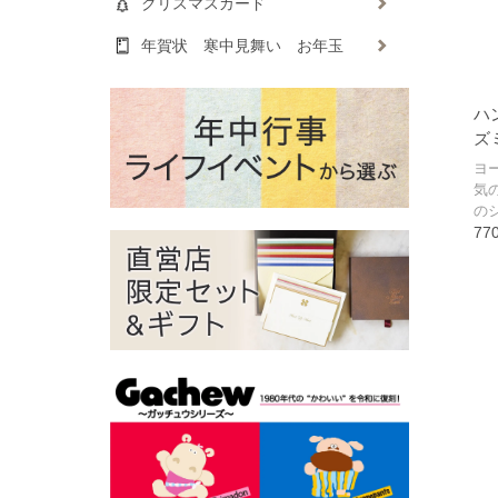
クリスマスカード
年賀状 寒中見舞い お年玉
ハ
ズ
ヨ
気
の
77