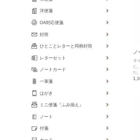
洋便箋
OA対応便箋
封筒
ひとことレターと同柄封筒
ノ
レターセット
ネ
に
ノートカード
た
1,
一筆箋
はがき
ミニ便箋『ふみ揃え』
ノート
付箋
カード