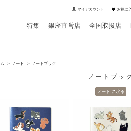
マイアカウント
お気に
特集
銀座直営店
全国取扱店
ーム
>
ノート
>
ノートブック
ノートブッ
ノート に戻る