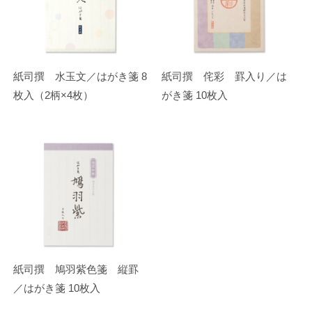
紙司撰 水玉文／はがき箋 8
紙司撰 侘彩 罫入り／は
枚入（2柄×4枚）
がき箋 10枚入
紙司撰 鳩羽紫色箋 縦罫
／はがき箋 10枚入