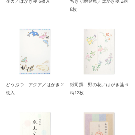
花火／はがき箋 6枚入
ちぎり絵金魚／はがき箋 2柄
8枚
どうぶつ アクア／はがき 2
紙司撰 野の花／はがき箋 6
枚入
柄12枚