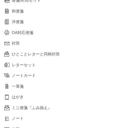
便箋/封筒セット
和便箋
洋便箋
OA対応便箋
封筒
ひとことレターと同柄封筒
レターセット
ノートカード
一筆箋
はがき
ミニ便箋『ふみ揃え』
ノート