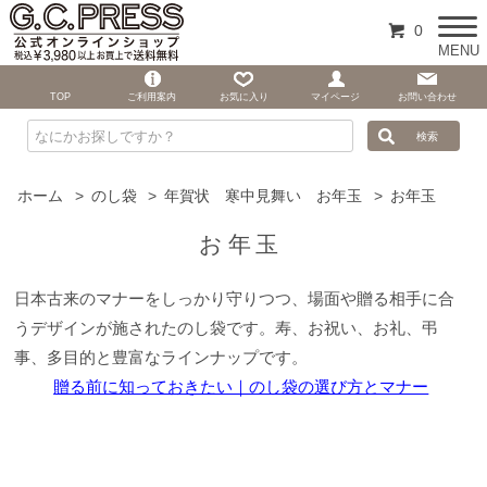
0
MENU
TOP
ご利用案内
お気に入り
マイページ
お問い合わせ
ホーム
>
のし袋
>
年賀状 寒中見舞い お年玉
>
お年玉
お年玉
日本古来のマナーをしっかり守りつつ、場面や贈る相手に合
うデザインが施されたのし袋です。寿、お祝い、お礼、弔
事、多目的と豊富なラインナップです。
贈る前に知っておきたい｜のし袋の選び方とマナー