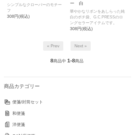
ー 白
シンプルなクローバーのモチー
フ
華やかなリボンをあしらった純
308円(税込)
白のポチ袋、G.C.PRESSのロ
ングセラーアイテムです。
308円(税込)
« Prev
Next »
8
1-8
商品中
商品
商品カテゴリー
便箋/封筒セット
和便箋
洋便箋