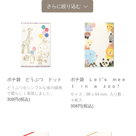
さらに絞り込む
お年玉 金封
お年玉 ポチ袋
ポチ袋 どうぶつ ドット
ポチ袋 Ｌｅｔ’ｓ ｍｅｅ
ｔ ｉｎ ａ ｚｏｏ！
どうぶつをシンプルな金の線画
で愛らしく表現しました。
サイズ：98 x 64 mm, 入り数：
308円(税込)
４枚入
308円(税込)