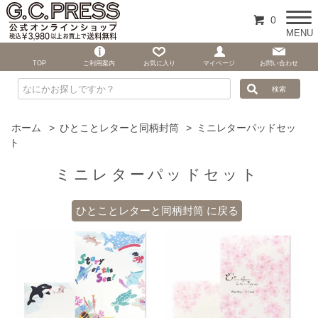
0
MENU
TOP
ご利用案内
お気に入り
マイページ
お問い合わせ
ホーム
>
ひとことレターと同柄封筒
>
ミニレターパッドセッ
ト
ミニレターパッドセット
ひとことレターと同柄封筒 に戻る