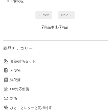
913円(税込)
« Prev
Next »
7
1-7
商品中
商品
商品カテゴリー
便箋/封筒セット
和便箋
洋便箋
OA対応便箋
封筒
ひとことレターと同柄封筒