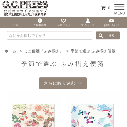
0
MENU
TOP
ご利用案内
お気に入り
マイページ
お問い合わせ
ホーム
>
ミニ便箋『ふみ揃え』
>
季節で選ぶ ふみ揃え便箋
季節で選ぶ ふみ揃え便箋
さらに絞り込む
夏
春
冬