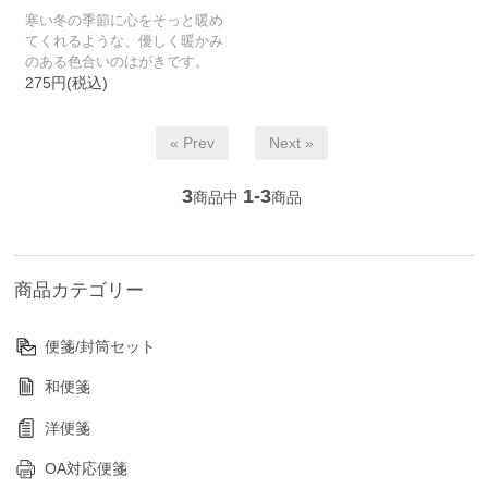
寒い冬の季節に心をそっと暖め
てくれるような、優しく暖かみ
のある色合いのはがきです。
275円(税込)
« Prev
Next »
3
1-3
商品中
商品
商品カテゴリー
便箋/封筒セット
和便箋
洋便箋
OA対応便箋