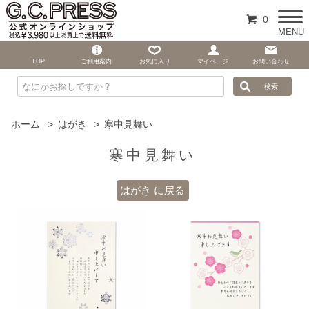
0
MENU
TOP
ご利用案内
お気に入り
マイページ
お問い合わせ
ホーム
>
はがき
>
寒中見舞い
寒中見舞い
はがき に戻る