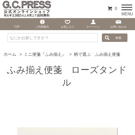
0
MENU
TOP
ご利用案内
お気に入り
マイページ
お問い合わせ
ホーム
>
ミニ便箋『ふみ揃え』
>
柄で選ぶ ふみ揃え便箋
ふみ揃え便箋 ローズタンド
ル