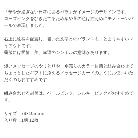
「華やか過ぎない日常にあるバラ」がイメージのデザインです。
ローズピンクをひきたてるため葉や茎の色は控えめにモノトーンパ
ールで表現しました。
右上に絵柄を配置し、書いた文字とのバランスもまとまりやすいレ
イアウトです。
薔薇には愛情、美、幸運のシンボルの意味があります。
短いメッセージのやりとりや、別売りのカラー封筒と組み合わせて
ちょっとしたギフトに添えるメッセージカードのようにお使いいた
だくのもおすすめです。
組み合わせる封筒は、
ペールピンク
、
シルキーピンク
がおすすめで
す。
サイズ：78×105ｍｍ
入り数：1柄 12枚