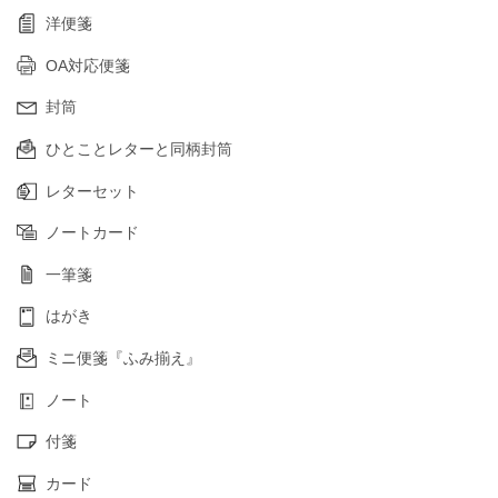
洋便箋
OA対応便箋
封筒
ひとことレターと同柄封筒
レターセット
ノートカード
一筆箋
はがき
ミニ便箋『ふみ揃え』
ノート
付箋
カード