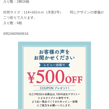
入り数：2柄16枚
封筒サイズ：114×162ｍｍ（洋形2号） 同じデザインの便箋が
二つ折りで入ります。
入り数：6枚
4952460940616