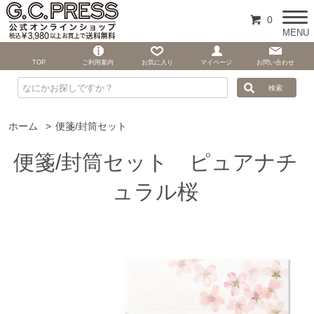
0
MENU
TOP
ご利用案内
お気に入り
マイページ
お問い合わせ
ホーム
>
便箋/封筒セット
便箋/封筒セット ピュアナチ
ュラル桜