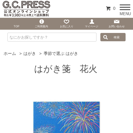
0
MENU
TOP
ご利用案内
お気に入り
マイページ
お問い合わせ
ホーム
>
はがき
>
季節で選ぶ はがき
はがき箋 花火