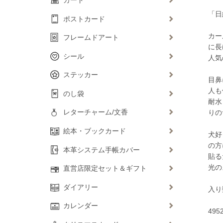
「日
ポストカード
カー
フレームドアート
に長
シール
人気
ステッカー
目鼻
人も
のし袋
耐水
レターチャーム/文香
りの
絵本・ブックカード
犬好
の方
本革システム手帳カバー
貼る
光の
直営店限定セット＆ギフト
ダイアリー
入り
カレンダー
495