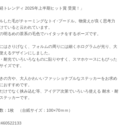
経トレンディ 2025年上半期ヒット賞 受賞！」
ルした毛がチャーミングなトイ･プードル。物覚えが良く思考力
けていると云われています。
の明るめの茶系の毛色でハイタッチをするポーズです。
にはさりげなく、フォルムの周りには細くホログラムが光り、大
使えるデザインにしました。
・耐光でいろいろなものに貼りやすく、スマホケースにもぴった
サイズです。
きの方や、大人かわいいファッショナブルなステッカーをお求め
におすすめです。
だけでなく挟み込む等、アイデア次第でいろいろ使える 耐水・耐
ステッカーです。
数：1枚 （台紙サイズ：100×70ｍｍ）
2460522133