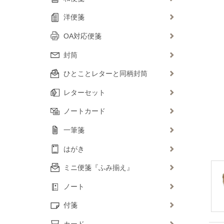
洋便箋
OA対応便箋
封筒
ひとことレターと同柄封筒
レターセット
ノートカード
一筆箋
はがき
ミニ便箋『ふみ揃え』
ノート
付箋
カード