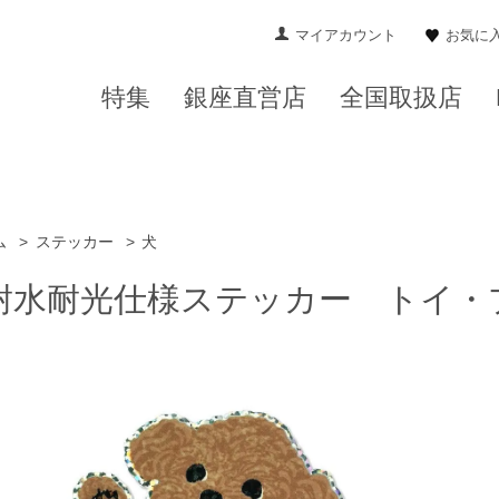
マイアカウント
お気に
特集
銀座直営店
全国取扱店
ム
>
ステッカー
>
犬
耐水耐光仕様ステッカー トイ・