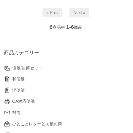
« Prev
Next »
6
1-6
商品中
商品
商品カテゴリー
便箋/封筒セット
和便箋
洋便箋
OA対応便箋
封筒
ひとことレターと同柄封筒