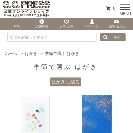
0
MENU
TOP
ご利用案内
お気に入り
マイページ
お問い合わせ
ホーム
>
はがき
>
季節で選ぶ はがき
季節で選ぶ はがき
はがき に戻る