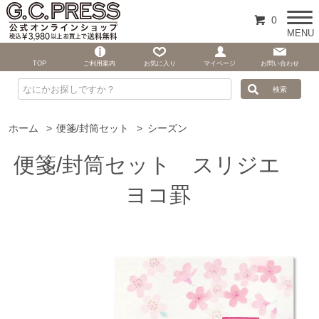
0
MENU
TOP
ご利用案内
お気に入り
マイページ
お問い合わせ
ホーム
>
便箋/封筒セット
>
シーズン
便箋/封筒セット スリジエ
ヨコ罫