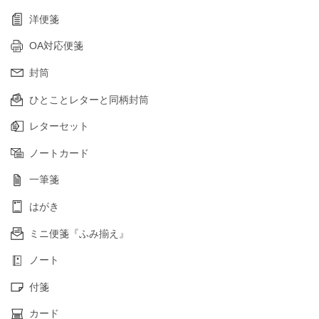
洋便箋
OA対応便箋
封筒
ひとことレターと同柄封筒
レターセット
ノートカード
一筆箋
はがき
ミニ便箋『ふみ揃え』
ノート
付箋
カード