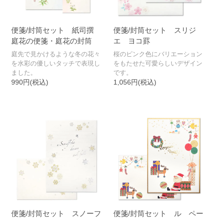
便箋/封筒セット 紙司撰
便箋/封筒セット スリジ
庭花の便箋・庭花の封筒
エ ヨコ罫
庭先で見かけるような冬の花々
桜のピンク色にバリエーション
を水彩の優しいタッチで表現し
をもたせた可愛らしいデザイン
ました。
です。
990円(税込)
1,056円(税込)
便箋/封筒セット スノーフ
便箋/封筒セット ル ペー