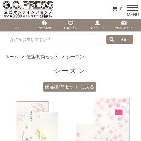
0
MENU
TOP
ご利用案内
お気に入り
マイページ
お問い合わせ
ホーム
>
便箋/封筒セット
>
シーズン
シーズン
便箋/封筒セット に戻る