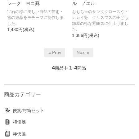
レーク ヨコ罫
ル ノエル
宝石の様に美しい自然の芸術・
おもちゃのサンタクロースやト
雪の結晶をモチーフに制作しま
ナカイ等、クリスマスの子ども
した。
部屋の様な雰囲気に仕上げまし
1,430円(税込)
た。
1,386円(税込)
« Prev
Next »
4
1-4
商品中
商品
商品カテゴリー
便箋/封筒セット
和便箋
洋便箋