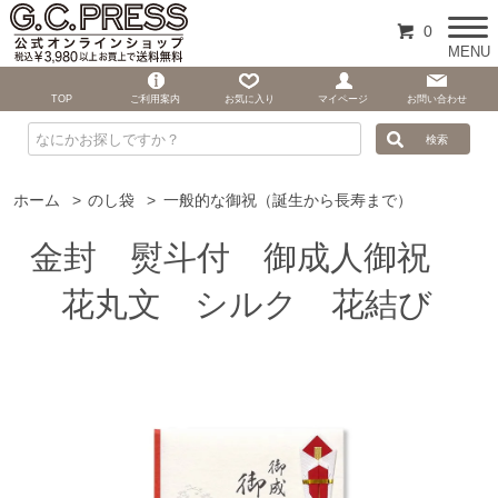
0
MENU
TOP
ご利用案内
お気に入り
マイページ
お問い合わせ
ホーム
>
のし袋
>
一般的な御祝（誕生から長寿まで）
金封 熨斗付 御成人御祝
花丸文 シルク 花結び