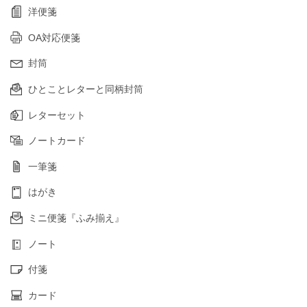
洋便箋
OA対応便箋
封筒
ひとことレターと同柄封筒
レターセット
ノートカード
一筆箋
はがき
ミニ便箋『ふみ揃え』
ノート
付箋
カード