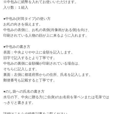
※中包みに紙幣を入れてお使いいただけます。
入り数：１組入
●中包み(封筒タイプ)の使い方
お札の向きを揃えます。
中包みの表側に、お札の表側(肖像画がある側)を向け、
印刷されている人物の顔が上に来るように入れます。
●中包みの書き方
表面：中央よりやや上に金額を記入します。
旧字で記入するとより丁寧です。
中包みの裏側に金額欄が印刷されている場合は、
そちらに記入します。
裏面：左側に都道府県からの住所、氏名を記入します。
郵便番号も記載すると丁寧です。
●のし袋への氏名の書き方
水引の下、中央に贈る方(ご自身)のお名前を筆ペンまたは毛筆では
っきりと書きます。
詳細はこちらの特集記事をご覧ください。