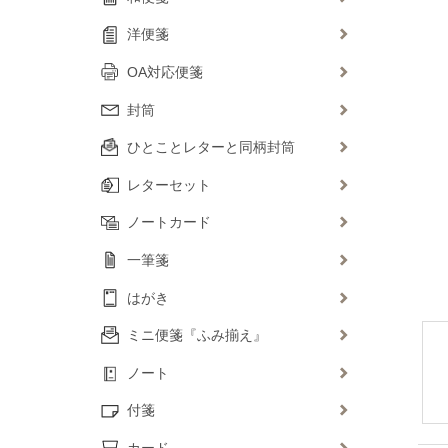
洋便箋
OA対応便箋
封筒
ひとことレターと同柄封筒
レターセット
ノートカード
一筆箋
はがき
ミニ便箋『ふみ揃え』
ノート
付箋
カード