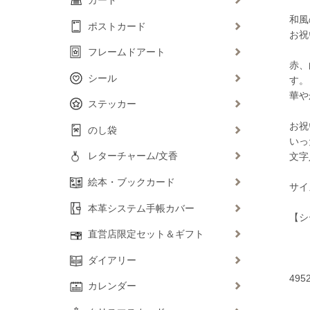
和風
ポストカード
お祝
フレームドアート
赤、
シール
す。
華や
ステッカー
お祝
のし袋
いっ
レターチャーム/文香
文字
絵本・ブックカード
サイズ
本革システム手帳カバー
【シ
直営店限定セット＆ギフト
ダイアリー
495
カレンダー