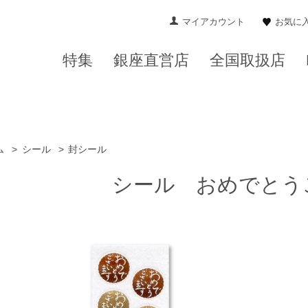
マイアカウント
お気に
特集
銀座直営店
全国取扱店
ム
>
シール
>
封シール
シール おめでとう