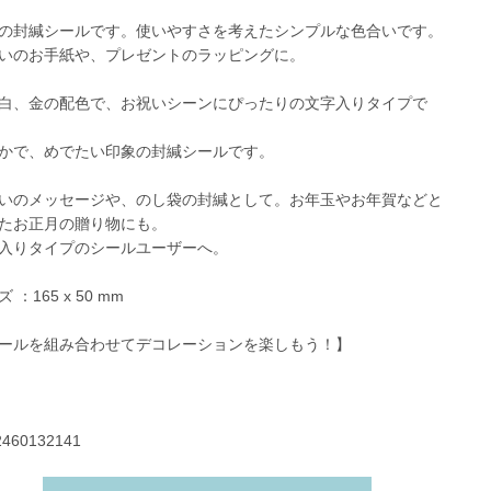
の封緘シールです。使いやすさを考えたシンプルな色合いです。
いのお手紙や、プレゼントのラッピングに。
白、金の配色で、お祝いシーンにぴったりの文字入りタイプで
かで、めでたい印象の封緘シールです。
いのメッセージや、のし袋の封緘として。お年玉やお年賀などと
たお正月の贈り物にも。
入りタイプのシールユーザーへ。
 ：165 x 50 mm
ールを組み合わせてデコレーションを楽しもう！】
2460132141