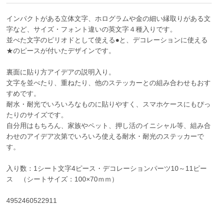
インパクトがある立体文字、ホログラムや金の細い縁取りがある文
字など、サイズ・フォント違いの英文字４種入りです。
並べた文字のピリオドとして使える●と、デコレーションに使える
★のピースが付いたデザインです。
裏面に貼り方アイデアの説明入り。
文字を並べたり、重ねたり、他のステッカーとの組み合わせもおす
すめです。
耐水・耐光でいろいろなものに貼りやすく、スマホケースにもぴっ
たりのサイズです。
自分用はもちろん、家族やペット、押し活のイニシャル等、組み合
わせのアイデア次第でいろいろ使える耐水・耐光のステッカーで
す。
入り数：1シート文字4ピース・デコレーションパーツ10～11ピー
ス （シートサイズ：100×70ｍｍ）
4952460522911