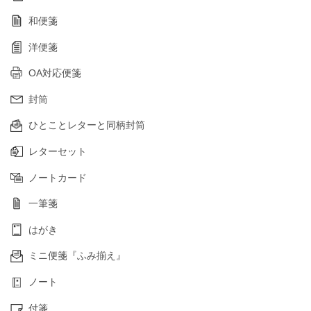
和便箋
洋便箋
OA対応便箋
封筒
ひとことレターと同柄封筒
レターセット
ノートカード
一筆箋
はがき
ミニ便箋『ふみ揃え』
ノート
付箋