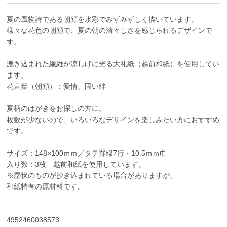
夏の風物詩である朝顔を水彩でみずみずしく描いています。
様々な花色の朝顔で、夏の朝の清々しさを感じられるデザインで
す。
漉き込まれた繊維が涼しげに光る大礼紙（越前和紙）を使用してい
ます。
花言葉（朝顔）：愛情、固い絆
夏柄のはがきをお探しの方に。
枚数が少ないので、いろいろなデザインを楽しみたい方におすすめ
です。
サイズ：148×100ｍｍ／タテ罫線7行・10.5ｍｍ巾
入り数：3枚 越前和紙を使用しています。
※塵状のものが抄き込まれている場合がありますが、
和紙特有の原材料です。
4952460038573