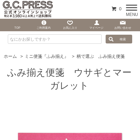
0
MENU
TOP
ご利用案内
お気に入り
マイページ
お問い合わせ
ホーム
>
ミニ便箋『ふみ揃え』
>
柄で選ぶ ふみ揃え便箋
ふみ揃え便箋 ウサギとマー
ガレット