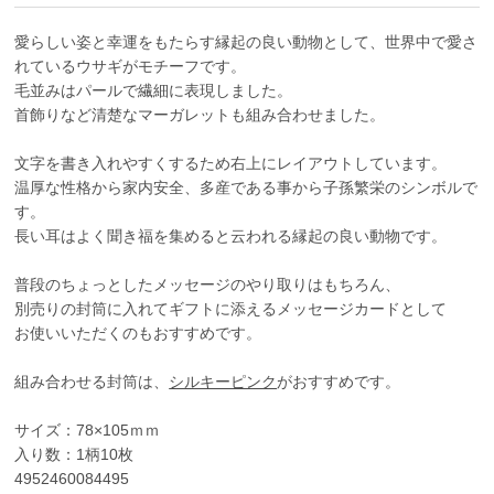
愛らしい姿と幸運をもたらす縁起の良い動物として、世界中で愛さ
れているウサギがモチーフです。
毛並みはパールで繊細に表現しました。
首飾りなど清楚なマーガレットも組み合わせました。
文字を書き入れやすくするため右上にレイアウトしています。
温厚な性格から家内安全、多産である事から子孫繁栄のシンボルで
す。
長い耳はよく聞き福を集めると云われる縁起の良い動物です。
普段のちょっとしたメッセージのやり取りはもちろん、
別売りの封筒に入れてギフトに添えるメッセージカードとして
お使いいただくのもおすすめです。
組み合わせる封筒は、
シルキーピンク
がおすすめです。
サイズ：78×105ｍｍ
入り数：1柄10枚
4952460084495