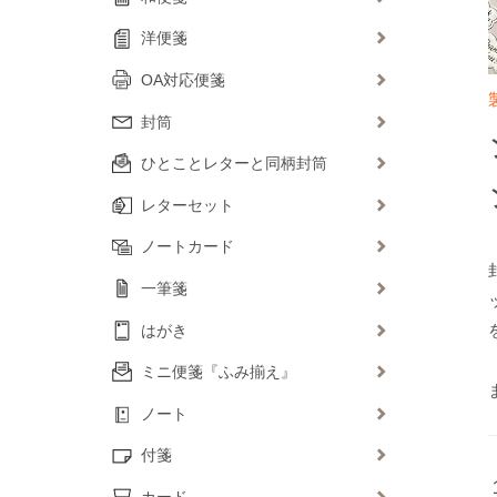
洋便箋
OA対応便箋
封筒
ひとことレターと同柄封筒
レターセット
ノートカード
一筆箋
はがき
ミニ便箋『ふみ揃え』
ノート
付箋
カード