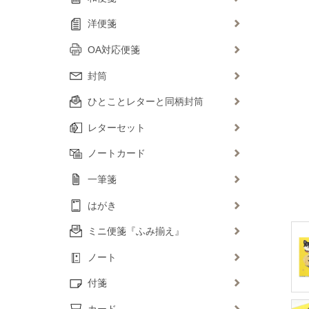
洋便箋
OA対応便箋
封筒
ひとことレターと同柄封筒
レターセット
ノートカード
一筆箋
はがき
ミニ便箋『ふみ揃え』
ノート
付箋
カード