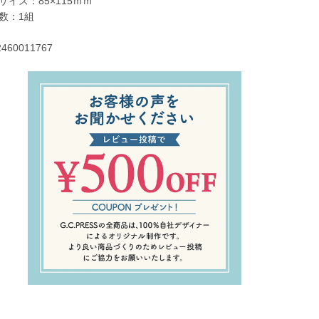
サイズ：85×115ｍｍ
数：1組
2460011767