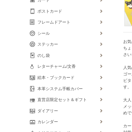
ポストカード
フレームドアート
シール
お気
ステッカー
ちょ
さい
のし袋
レターチャーム/文香
人気
ゴー
絵本・ブックカード
ビタ
す。
本革システム手帳カバー
直営店限定セット＆ギフト
大人
メッ
ダイアリー
めで
カレンダー
カー