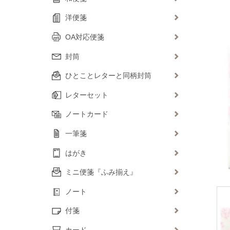
洋便箋
OA対応便箋
封筒
ひとことレターと同柄封筒
レターセット
ノートカード
一筆箋
はがき
ミニ便箋『ふみ揃え』
ノート
付箋
カード