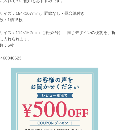
に入れてのご使用もおすすめです。
サイズ：154×107ｍｍ／罫線なし・罫台紙付き
数：1柄15枚
サイズ：114×162ｍｍ（洋形2号） 同じデザインの便箋を、折
に入れられます。
数：5枚
2460940623