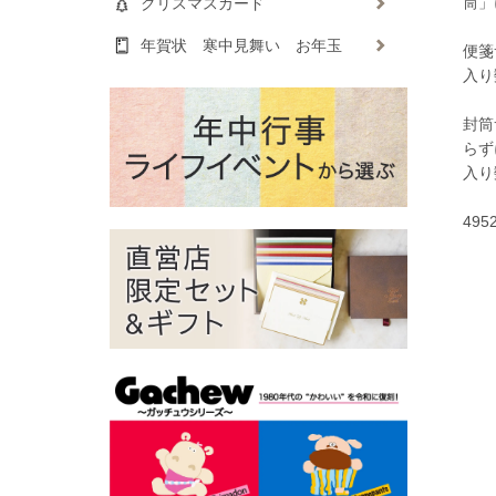
筒」
クリスマスカード
年賀状 寒中見舞い お年玉
便箋
入り
封筒
らず
入り
495