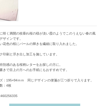
に咲く満開の枝垂れ桜の様が淡い霞のようでこのうえない春の風
デザインです。
い花色の桜にパールの輝きを繊細に取り入れました。
ク印刷と浮き出し加工を施しています。
特別感のある桜柄レターをお探しの方に。
書きで目上の方へのお手紙にもおすすめです。
ズ：195×94ｍｍ 同じデザインの便箋が三つ折りで入ります。
数：4枚
2460256335