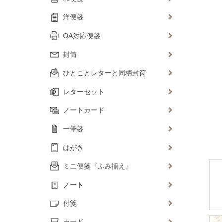
洋便箋
OA対応便箋
封筒
ひとことレターと同柄封筒
レターセット
ノートカード
一筆箋
はがき
ミニ便箋『ふみ揃え』
ノート
付箋
カード