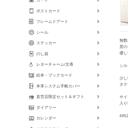
ポストカード
フレームドアート
シール
無数
ステッカー
景の
優し
のし袋
レターチャーム/文香
シル
絵本・ブックカード
少し
タテ
本革システム手帳カバー
直営店限定セット＆ギフト
サイ
入り
ダイアリー
495
カレンダー