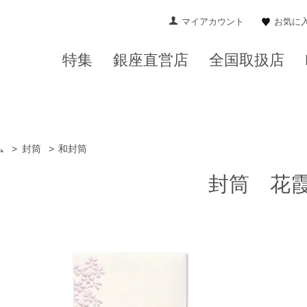
マイアカウント
お気に
特集
銀座直営店
全国取扱店
ム
>
封筒
>
和封筒
封筒 花