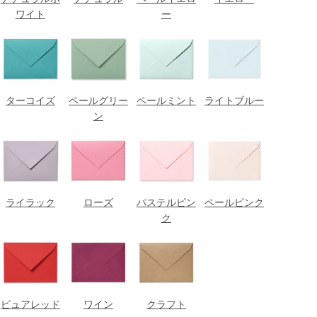
ワイト
ー
ターコイズ
ペールグリー
ペールミント
ライトブルー
ン
ライラック
ローズ
パステルピン
ペールピンク
ク
ピュアレッド
ワイン
クラフト