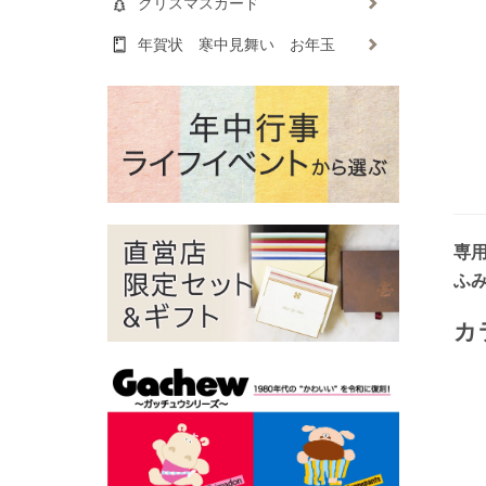
クリスマスカード
年賀状 寒中見舞い お年玉
専
ふ
カ