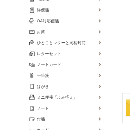
洋便箋
OA対応便箋
封筒
ひとことレターと同柄封筒
レターセット
ノートカード
一筆箋
はがき
ミニ便箋『ふみ揃え』
ノート
付箋
カード