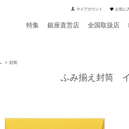
マイアカウント
お気に
特集
銀座直営店
全国取扱店
ム
>
封筒
ふみ揃え封筒 