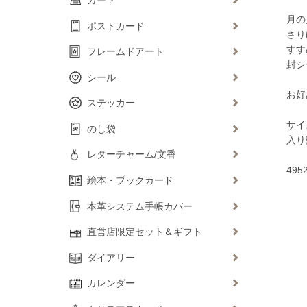
月の
ポストカード
さり
すす
フレームドアート
封シ
シール
お好
ステッカー
サイ
のし袋
入り
レターチャーム/文香
495
絵本・ブックカード
本革システム手帳カバー
直営店限定セット＆ギフト
ダイアリー
カレンダー