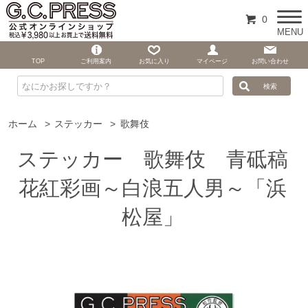
0
MENU
TOP
ご利用案内
お気に入り
マイページ
お問い合わせ
ホーム
>
ステッカー
>
歌舞伎
ステッカー 歌舞伎 青砥稿
花紅彩画～白浪五人男～「浜
松屋」