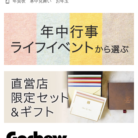
年賀状 寒中見舞い お年玉