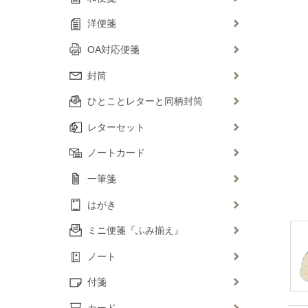
洋便箋
OA対応便箋
封筒
ひとことレターと同柄封筒
レターセット
ノートカード
一筆箋
はがき
ミニ便箋『ふみ揃え』
ノート
付箋
カード