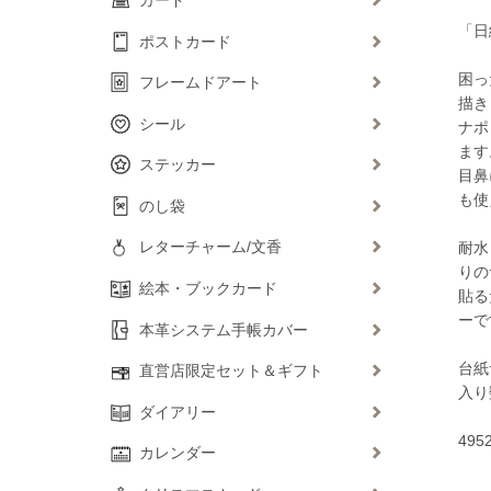
「日
ポストカード
困っ
フレームドアート
描き
シール
ナポ
ます
ステッカー
目鼻
も使
のし袋
レターチャーム/文香
耐水
りの
絵本・ブックカード
貼る
ーで
本革システム手帳カバー
台紙
直営店限定セット＆ギフト
入り
ダイアリー
495
カレンダー