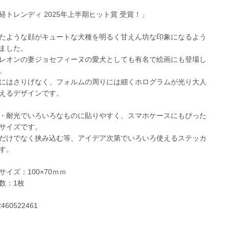
経トレンディ 2025年上半期ヒット賞 受賞！」
たような顔がキュートな犬種を明るく甘えん坊な印象になるよう
ました。
レオンの妻ジョセフィーヌの愛犬としても有名で絵画にも登場し
。
にはさりげなく、フォルムの周りには細くホログラムが光り大人
えるデザインです。
・耐光でいろいろなものに貼りやすく、スマホケースにもぴった
サイズです。
だけでなく挟み込む等、アイデア次第でいろいろ使えるステッカ
す。
サイズ：100×70ｍｍ
数：1枚
2460522461