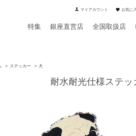
マイアカウント
お気に
特集
銀座直営店
全国取扱店
ム
>
ステッカー
>
犬
耐水耐光仕様ステッ