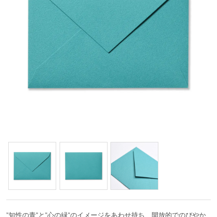
”知性の青”と”心の緑”のイメージをあわせ持ち、開放的でのびやか