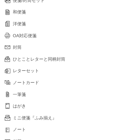
便箋/封筒セット
和便箋
洋便箋
OA対応便箋
封筒
ひとことレターと同柄封筒
レターセット
ノートカード
一筆箋
はがき
ミニ便箋『ふみ揃え』
ノート