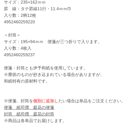
サイズ：235×162ｍｍ
罫 線：タテ罫線11行・11.4ｍｍ巾
入り数：2柄12枚
4952460259220
＜封筒＞
サイズ：195×94ｍｍ 便箋が三つ折りで入ります。
入り数：4枚入
4952460259237
便箋・封筒とも伊予和紙を使用しています。
※塵状のものが抄き込まれている場合がありますが、
和紙特有の原材料です。
※便箋、封筒を
個別に追加
したい場合は単品をご注文ください。
便箋 紙司撰 庭花の便箋
封筒 紙司撰 庭花の封筒
※商品は各単品でお届けします。