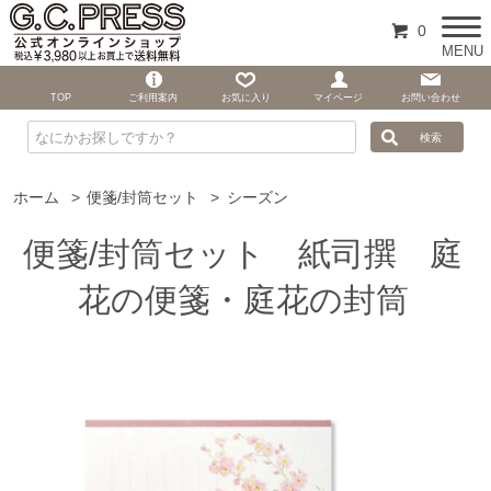
0
MENU
TOP
ご利用案内
お気に入り
マイページ
お問い合わせ
ホーム
>
便箋/封筒セット
>
シーズン
便箋/封筒セット 紙司撰 庭
花の便箋・庭花の封筒