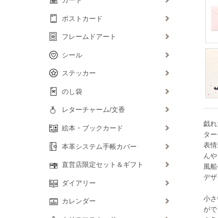
ポストカード
フレームドアート
シール
ステッカー
のし袋
レターチャーム/文香
戯れ
絵本・ブックカード
ター
表情
本革システム手帳カバー
んや
直営店限定セット＆ギフト
風船
デザ
ダイアリー
小さ
カレンダー
がで