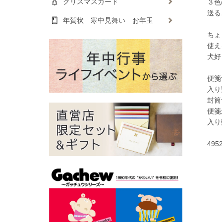
クリスマスカード
３色
送る
年賀状 寒中見舞い お年玉
ちょ
使え
犬好
便箋
入り
封筒
便箋
入り
495