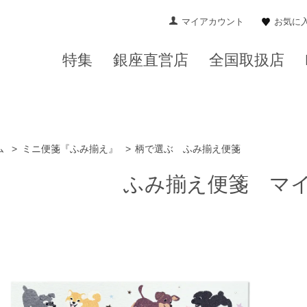
マイアカウント
お気に
特集
銀座直営店
全国取扱店
ム
>
ミニ便箋『ふみ揃え』
>
柄で選ぶ ふみ揃え便箋
ふみ揃え便箋 マ