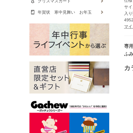
仕様
クリスマスカード
サイ
年賀状 寒中見舞い お年玉
入り数
495
マイ
専
ふ
カ