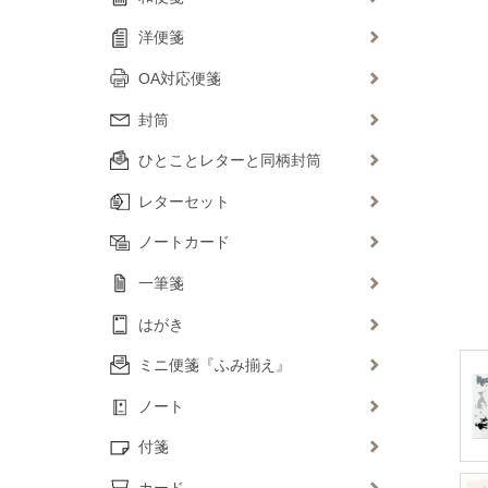
洋便箋
OA対応便箋
封筒
ひとことレターと同柄封筒
レターセット
ノートカード
一筆箋
はがき
ミニ便箋『ふみ揃え』
ノート
付箋
カード