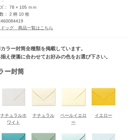
 ：
ズ： 78 × 105 ｍｍ
： 2 柄 10 枚
2460084419
 ドッグ 商品一覧はこちら
用カラー封筒全種類を掲載しています。
み揃え便箋に合わせてお好みの色をお選び下さい。
ラー封筒
ナチュラルホ
ナチュラル
ペールイエロ
イエロー
ワイト
ー