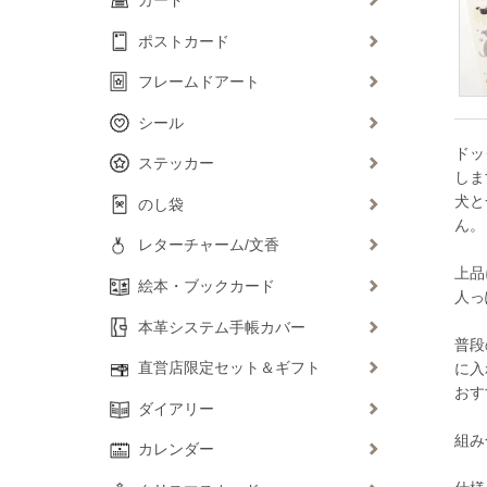
ポストカード
フレームドアート
シール
ドッ
ステッカー
しま
犬と
のし袋
ん。
レターチャーム/文香
上品
絵本・ブックカード
人っ
本革システム手帳カバー
普段
直営店限定セット＆ギフト
に入
おす
ダイアリー
組み
カレンダー