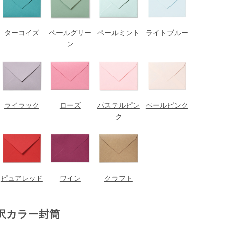
ターコイズ
ペールグリー
ペールミント
ライトブルー
ン
ライラック
ローズ
パステルピン
ペールピンク
ク
ピュアレッド
ワイン
クラフト
沢カラー封筒