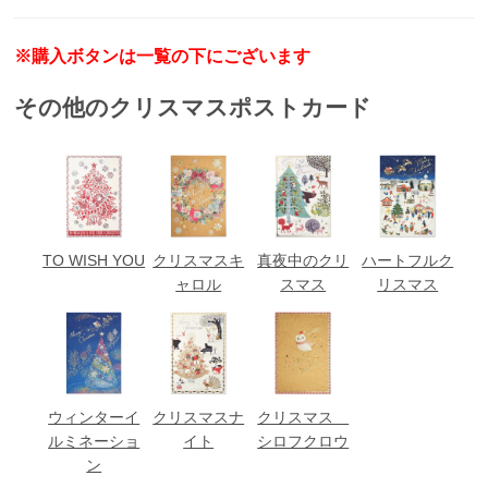
※購入ボタンは一覧の下にございます
その他のクリスマスポストカード
TO WISH YOU
クリスマスキ
真夜中のクリ
ハートフルク
ャロル
スマス
リスマス
ウィンターイ
クリスマスナ
クリスマス
ルミネーショ
イト
シロフクロウ
ン