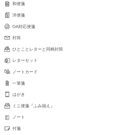
和便箋
洋便箋
OA対応便箋
封筒
ひとことレターと同柄封筒
レターセット
ノートカード
一筆箋
はがき
ミニ便箋『ふみ揃え』
ノート
付箋