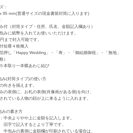
ズ：
0 x 95 mm(普通サイズの現金書留封筒に入ります)
:
み付（封筒タイプ・住所、氏名、金額記入欄あり）
包みに紙幣を入れてお使いいただけます。
万円まで封入可能です。
付短冊４枚種入
箔押し「Happy Wedding」・「寿」・「御結婚御祝」・「無地」
枚）
５本取り一本蝶あわじ結び
包み(封筒タイプ)の使い方
の向きを揃えます。
みの表側に、お札の表側(肖像画がある側)を向け、
されている人物の顔が上に来るように入れます。
包みの書き方
：中央よりやや上に金額を記入します。
字で記入するとより丁寧です。
包みの裏側に金額欄が印刷されている場合は、