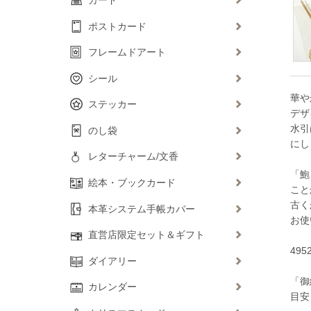
ポストカード
フレームドアート
シール
華や
ステッカー
デザ
水引
のし袋
にし
レターチャーム/文香
「鮑
絵本・ブックカード
こと
古く
本革システム手帳カバー
お使
直営店限定セット＆ギフト
495
ダイアリー
「御
カレンダー
目安