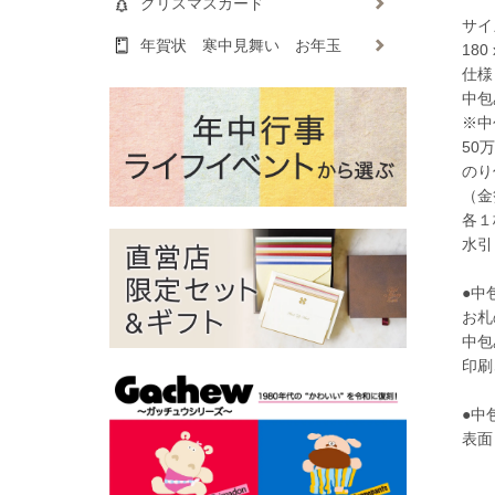
クリスマスカード
サイ
年賀状 寒中見舞い お年玉
18
仕様 
中包
※中
50
のり
（金
各１
水引
●中
お札
中包
印刷
●中
表面
旧
中