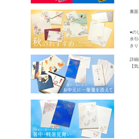
そ
裏面
郵
●の
水引
きり
詳細
【気