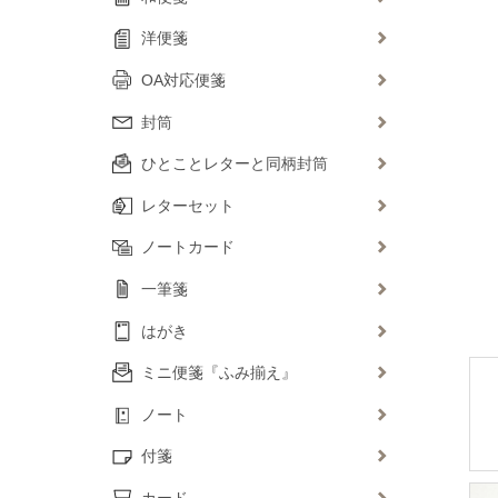
洋便箋
OA対応便箋
封筒
ひとことレターと同柄封筒
レターセット
ノートカード
一筆箋
はがき
ミニ便箋『ふみ揃え』
ノート
付箋
カード