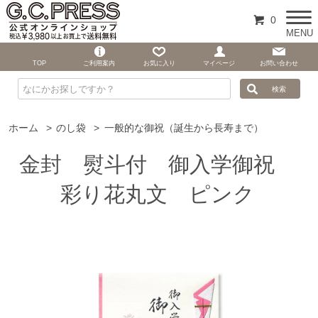
0
MENU
TOP
ご利用案内
お気に入り
マイページ
お問い合わせ
ホーム
>
のし袋
>
一般的な御祝（誕生から長寿まで）
金封 熨斗付 御入学御祝
彩り花丸文 ピンク