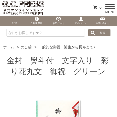
0
MENU
TOP
ご利用案内
お気に入り
マイページ
お問い合わせ
ホーム
>
のし袋
>
一般的な御祝（誕生から長寿まで）
金封 熨斗付 文字入り 彩
り花丸文 御祝 グリーン