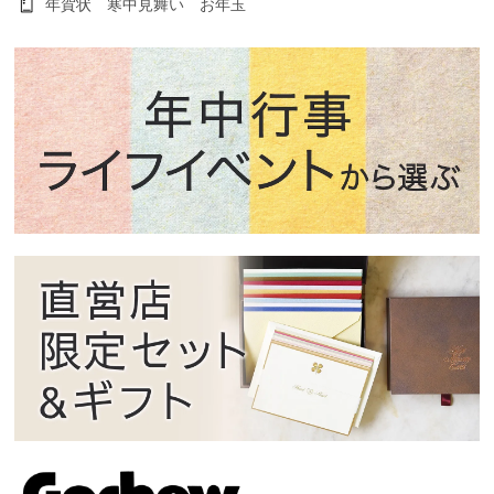
年賀状 寒中見舞い お年玉