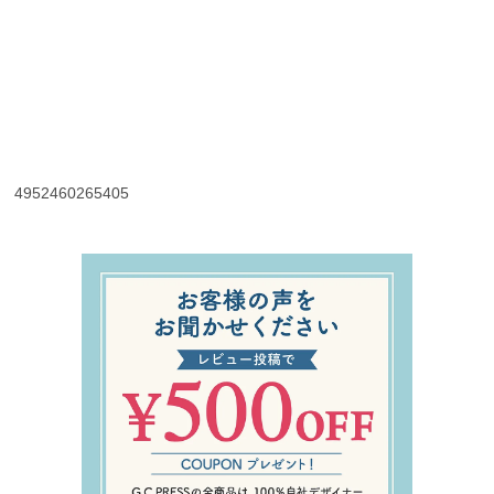
花丸文,はなまるもん,ハナマルモン,ＨＡＮＡＭＡＲＵＭＯＮ,hana
marumon
4952460265405