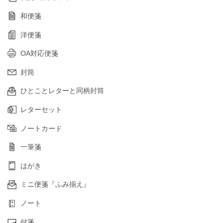
和便箋
洋便箋
OA対応便箋
封筒
ひとことレターと同柄封筒
レターセット
ノートカード
一筆箋
はがき
ミニ便箋『ふみ揃え』
ノート
付箋