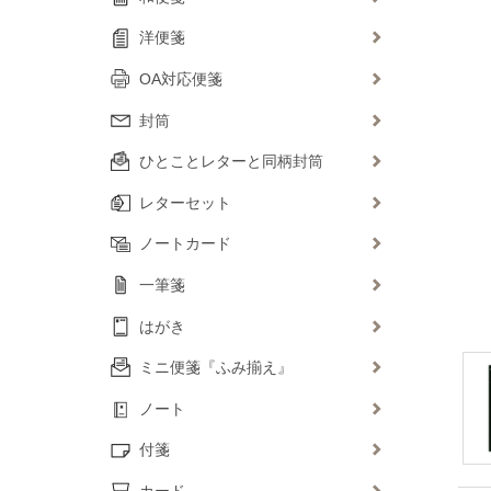
洋便箋
OA対応便箋
封筒
ひとことレターと同柄封筒
レターセット
ノートカード
一筆箋
はがき
ミニ便箋『ふみ揃え』
ノート
付箋
カード