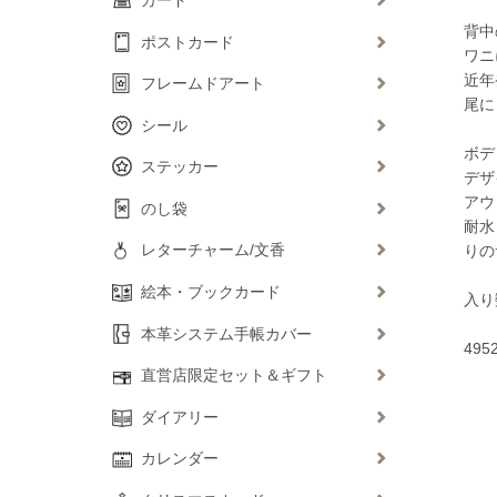
背中
ポストカード
ワニ
近年
フレームドアート
尾に
シール
ボデ
ステッカー
デザ
アウ
のし袋
耐水
レターチャーム/文香
りの
絵本・ブックカード
入り
本革システム手帳カバー
495
直営店限定セット＆ギフト
ダイアリー
カレンダー