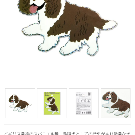
イギリス発祥のスパニエル種、鳥猟犬としての歴史があり活発な犬