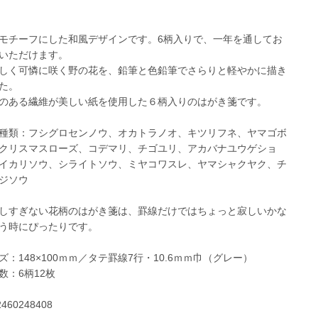
モチーフにした和風デザインです。6柄入りで、一年を通してお
いただけます。
しく可憐に咲く野の花を、鉛筆と色鉛筆でさらりと軽やかに描き
た。
のある繊維が美しい紙を使用した６柄入りのはがき箋です。
種類：フシグロセンノウ、オカトラノオ、キツリフネ、ヤマゴボ
クリスマスローズ、コデマリ、チゴユリ、アカバナユウゲショ
イカリソウ、シライトソウ、ミヤコワスレ、ヤマシャクヤク、チ
ジソウ
しすぎない花柄のはがき箋は、罫線だけではちょっと寂しいかな
う時にぴったりです。
ズ：148×100ｍｍ／タテ罫線7行・10.6ｍｍ巾（グレー）
数：6柄12枚
2460248408