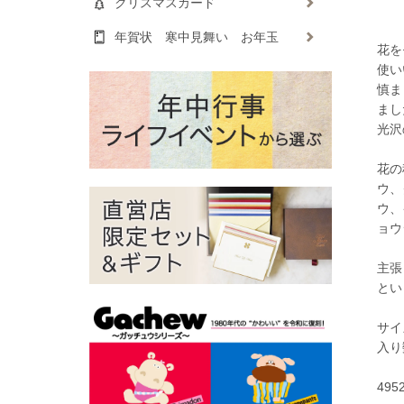
クリスマスカード
年賀状 寒中見舞い お年玉
花を
使い
慎ま
まし
光沢
花の
ウ、
ウ、
ョウ
主張
とい
サイ
入り
495