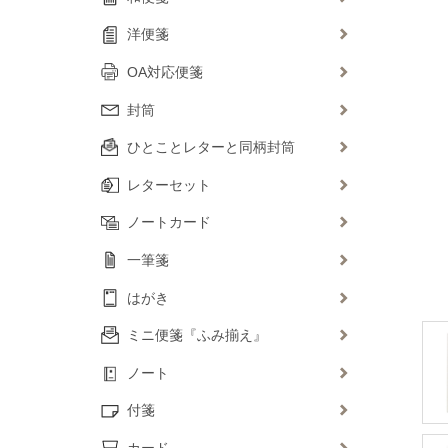
洋便箋
OA対応便箋
封筒
ひとことレターと同柄封筒
レターセット
ノートカード
一筆箋
はがき
ミニ便箋『ふみ揃え』
ノート
付箋
カード