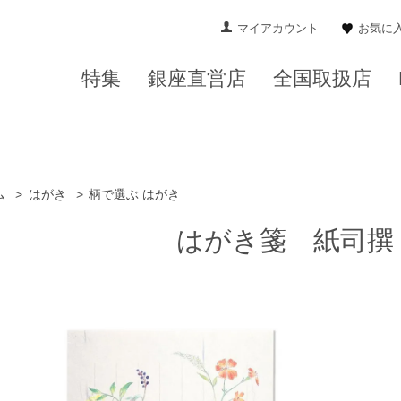
マイアカウント
お気に
特集
銀座直営店
全国取扱店
ム
>
はがき
>
柄で選ぶ はがき
はがき箋 紙司撰