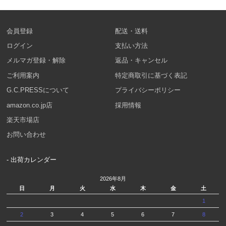
会員登録
配送・送料
ログイン
支払い方法
メルマガ登録・解除
返品・キャンセル
ご利用案内
特定商取引に基づく表記
G.C.PRESSについて
プライバシーポリシー
amazon.co.jp店
採用情報
楽天市場店
お問い合わせ
- 出荷カレンダー
2026年8月
日
月
火
水
木
金
土
1
2
3
4
5
6
7
8