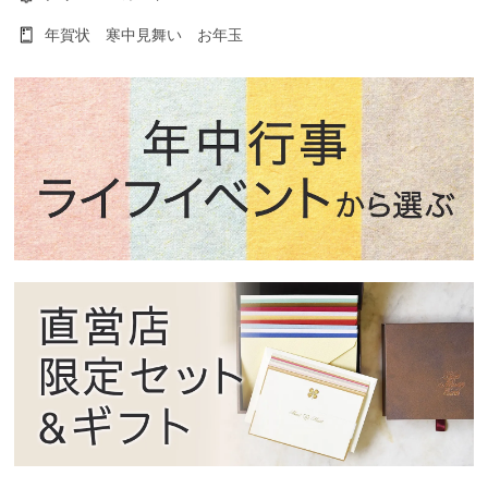
年賀状 寒中見舞い お年玉