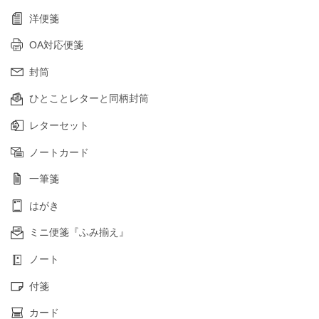
洋便箋
OA対応便箋
封筒
ひとことレターと同柄封筒
レターセット
ノートカード
一筆箋
はがき
ミニ便箋『ふみ揃え』
ノート
付箋
カード