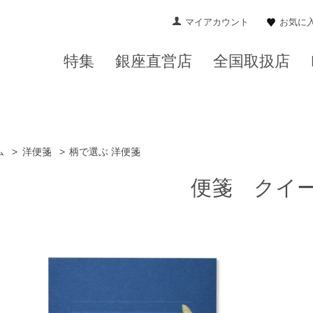
マイアカウント
お気に
特集
銀座直営店
全国取扱店
ム
>
洋便箋
>
柄で選ぶ 洋便箋
便箋 クイ