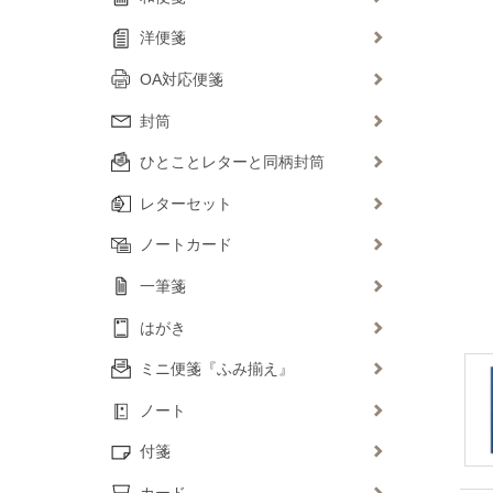
洋便箋
OA対応便箋
封筒
ひとことレターと同柄封筒
レターセット
ノートカード
一筆箋
はがき
ミニ便箋『ふみ揃え』
ノート
付箋
カード