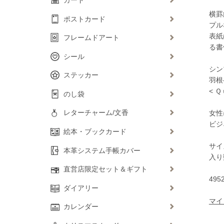
横罫
ポストカード
プル
表紙
フレームドアート
る書
シール
シン
ステッカー
羽根
< 
のし袋
レターチャーム/文香
女性
ビジ
絵本・ブックカード
サイズ
本革システム手帳カバー
入り数
直営店限定セット＆ギフト
495
ダイアリー
マイ
カレンダー