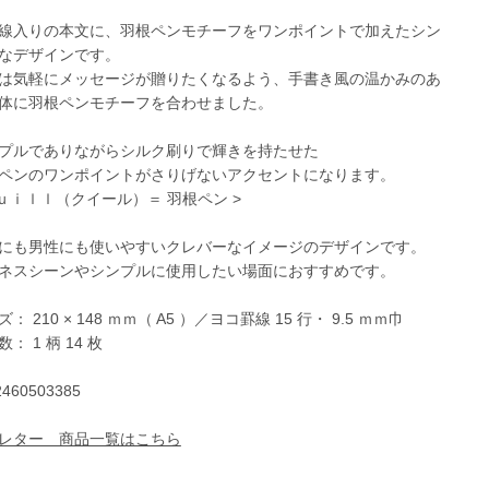
線入りの本文に、羽根ペンモチーフをワンポイントで加えたシン
なデザインです。
は気軽にメッセージが贈りたくなるよう、手書き風の温かみのあ
体に羽根ペンモチーフを合わせました。
プルでありながらシルク刷りで輝きを持たせた
ペンのワンポイントがさりげないアクセントになります。
Ｑｕｉｌｌ（クイール）＝ 羽根ペン >
にも男性にも使いやすいクレバーなイメージのデザインです。
ネスシーンやシンプルに使用したい場面におすすめです。
： 210 × 148 ｍｍ（ A5 ）／ヨコ罫線 15 行・ 9.5 ｍｍ巾
： 1 柄 14 枚
2460503385
レター 商品一覧はこちら