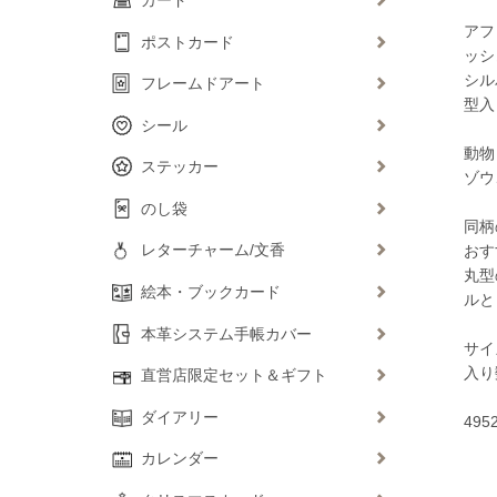
アフ
ポストカード
ッシ
シル
フレームドアート
型入
シール
動物
ステッカー
ゾウ
のし袋
同柄
レターチャーム/文香
おす
丸型
絵本・ブックカード
ルと
本革システム手帳カバー
サイズ
入り
直営店限定セット＆ギフト
ダイアリー
495
カレンダー