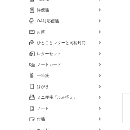
洋便箋
OA対応便箋
封筒
ひとことレターと同柄封筒
レターセット
ノートカード
一筆箋
はがき
ミニ便箋『ふみ揃え』
ノート
付箋
カード