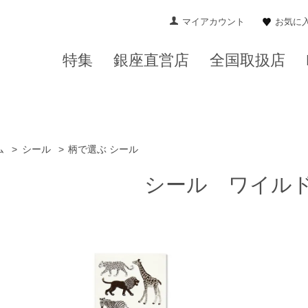
マイアカウント
お気に
特集
銀座直営店
全国取扱店
ム
>
シール
>
柄で選ぶ シール
シール ワイル