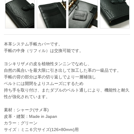
本革システム手帳カバーです。
手帳の中身（リフィル）は交換可能です。
ヨシキリザメの皮を植物性タンニンでなめし、
自然の風合いを最大限に引き出して加工した革の一級品です。
手帳の背の部分は革の切り返しでより一層補強し
ベルトには開閉をよりスムーズにするため
持ち手を取り付け、またダブルのベルト通しにより、機能性と耐久
性が強化されています。
素材：シャーク(サメ革)
皮革・縫製：Made in Japan
カラー：グリーン
サイズ：ミニ６穴サイズ(126×80mm)用