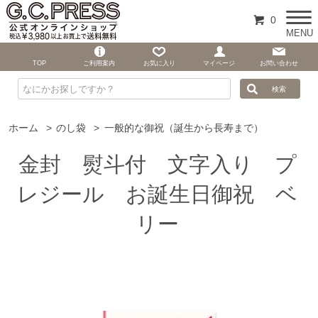
0
MENU
TOP
ご利用案内
お気に入り
マイページ
お問い合わせ
ホーム
>
のし袋
>
一般的な御祝（誕生から長寿まで）
金封 熨斗付 文字入り プ
レジール お誕生日御祝 ベ
リー