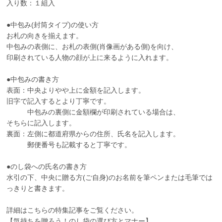
入り数：１組入
●中包み(封筒タイプ)の使い方
お札の向きを揃えます。
中包みの表側に、お札の表側(肖像画がある側)を向け、
印刷されている人物の顔が上に来るように入れます。
●中包みの書き方
表面：中央よりやや上に金額を記入します。
旧字で記入するとより丁寧です。
中包みの裏側に金額欄が印刷されている場合は、
そちらに記入します。
裏面：左側に都道府県からの住所、氏名を記入します。
郵便番号も記載すると丁寧です。
●のし袋への氏名の書き方
水引の下、中央に贈る方(ご自身)のお名前を筆ペンまたは毛筆では
っきりと書きます。
詳細はこちらの特集記事をご覧ください。
【気持ちを贈ろう！のし袋の選び方とマナー】