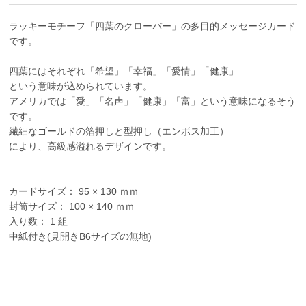
ラッキーモチーフ「四葉のクローバー」の多目的メッセージカード
です。
四葉にはそれぞれ「希望」「幸福」「愛情」「健康」
という意味が込められています。
アメリカでは「愛」「名声」「健康」「富」という意味になるそう
です。
繊細なゴールドの箔押しと型押し（エンボス加工）
により、高級感溢れるデザインです。
カードサイズ： 95 × 130 ｍｍ
封筒サイズ： 100 × 140 ｍｍ
入り数： 1 組
中紙付き(見開きB6サイズの無地)
グッドラック,Good Luck,よつば,ミツバ,みつば,三つ葉,四葉,クロー
バー,ヨツバ,シロツメクサ,しろつめくさ,しろつめ草,白詰草,shirotu
mekusa,clover,CLOVER