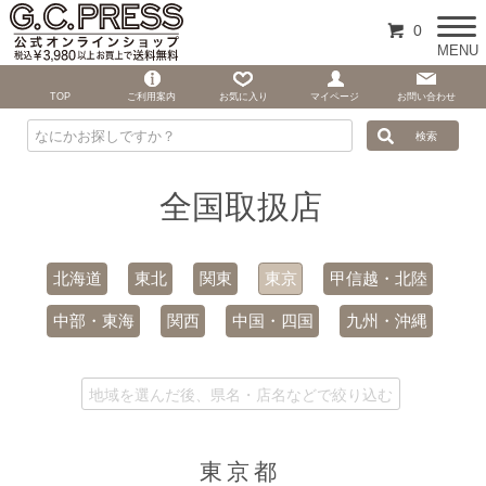
0
MENU
TOP
ご利用案内
お気に入り
マイページ
お問い合わせ
全国取扱店
北海道
東北
関東
東京
甲信越・北陸
中部・東海
関西
中国・四国
九州・沖縄
東京都