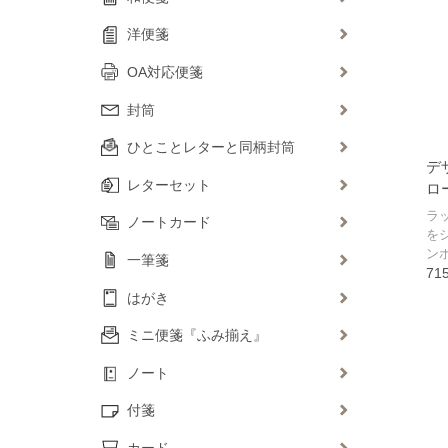
洋便箋
OA対応便箋
封筒
ひとことレターと同柄封筒
デ
レターセット
ロ
ラ
ノートカード
を
ン
一筆箋
71
はがき
ミニ便箋『ふみ揃え』
ノート
付箋
カード