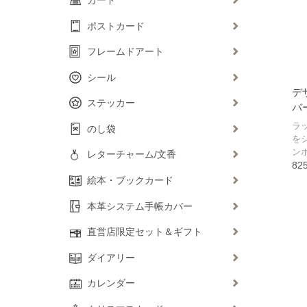
ポストカード
フレームドアート
シール
デ
ステッカー
バ
ラ
のし袋
を
ン
レターチャーム/文香
82
絵本・ブックカード
本革システム手帳カバー
直営店限定セット＆ギフト
ダイアリー
カレンダー