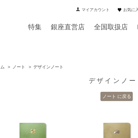
マイアカウント
お気に
特集
銀座直営店
全国取扱店
ーム
>
ノート
>
デザインノート
デザインノー
ノート に戻る