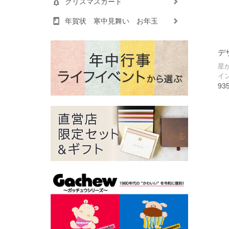
クリスマスカード
年賀状 寒中見舞い お年玉
デ
星
イ
93